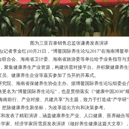
图为三亚百泰销售总监张谦勇发表演讲
电(记者李金红)10月21日，“博鳌国际养生论坛2017”在海南
会联合会、海南省卫计委、海南省旅游委等单位给予业务指导与支
理念，聚集健康养生产业资源，构建供需对接平台。并积聚健康养
府官员、健康养生企业等嘉宾参加了当开的开幕式。
研究院、海南省保健养生协会主办。据博鳌国际养生论坛组委会
更名为“博鳌国际养生论坛”，也是贯彻落实《“健康中国2030
海南前行、产业对接、共建共享”为主题，致力于打造成“产学研
，把脉健康养生新坐标，为改革提出方向和决策参考。
宾和发表了精彩演讲，涵盖健康养生产业、人口健康、医养融合
口学家、经济学家田雪原发表演讲《做好养生健康这篇大文章》