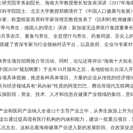
研究院常务副院长、海南大学教授詹长智发表演讲《2017年海
家科学院院士、北京大学教授郑晓瑛作了《中国人口健康与发展
专家、欧盟框架首席科学家张维宏教授发表了《比利时/欧洲健康
表了《营养与养生：德国人的理念》演讲；新加坡无边界医疗集团董事
享农庄、素食与养生、全息理疗与养生、药食同源、舌尖上的
还搭建了资深专家与行业领袖对话平台，以及政府、企业与专家
养生项目招商推介等活动。同时，论坛还将评出“海南十大知名养
中国2030”规划纲要》于去年10月颁布之后，各地纷纷出台深
各项具体措施，推进各种具体项目。大量的企业从传统的经济领
新兴经济领域具有“风向标”性质的阿里巴巴、腾讯等现代互联网
实操阶段，资金、技术、人才和信息在健康产业领域的集结，意
健康产业和医药产业纳入全省12个主导产业之中，从养生旅游上升
）》中提出通过提高现有医疗机构的内涵和能力，建设一批重点项目，到
00亿元左右。这标志着海南健康产业进入新的发展阶段。在政策