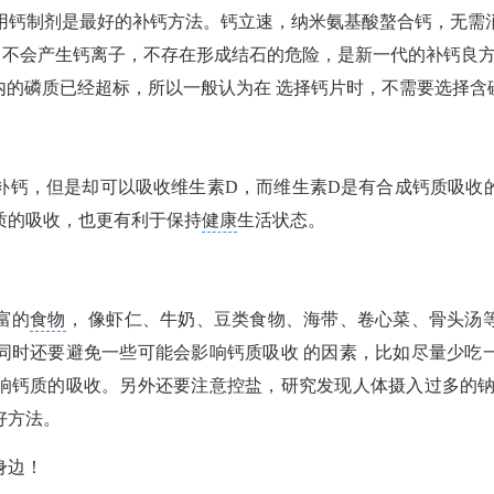
钙制剂是最好的补钙方法。钙立速，纳米氨基酸螯合钙，无需
中不会产生钙离子，不存在形成结石的危险，是新一代的补钙良
内的磷质已经超标，所以一般认为在 选择钙片时，不需要选择含
，但是却可以吸收维生素D，而维生素D是有合成钙质吸收
质的吸收，也更有利于保持
健康
生活状态。
富的
食物
， 像虾仁、牛奶、豆类食物、海带、卷心菜、骨头汤
同时还要避免一些可能会影响钙质吸收 的因素，比如尽量少吃
响钙质的吸收。另外还要注意控盐，研究发现人体摄入过多的钠
好方法。
身边！