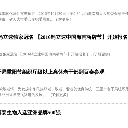
果转化法》贯彻执行，2016年10月20日上午9:30，由海南省人大常委会副
泰、省人大常委会专职委员白...
[了解更多]
钙立速独家冠名 【2016钙立速中国海南桥牌节】开始报
速独家冠名 【2016钙立速中国海南桥牌节】开始报名了...
[了解更多]
干局重阳节组织厅级以上离休老干部到百泰参观
浓浓敬老情，为发扬中华民族尊老、敬老、爱老的优良传统，三亚市老干局组织
亚洲近年突飞猛进的发展。 ...
[了解更多]
泰生物入选亚洲品牌500强