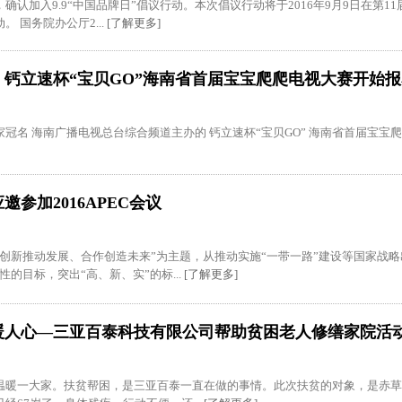
确认加入9.9“中国品牌日”倡议行动。本次倡议行动将于2016年9月9日在第
 国务院办公厅2...
[了解更多]
丨钙立速杯“宝贝GO”海南省首届宝宝爬爬电视大赛开始
冠名 海南广播电视总台综合频道主办的 钙立速杯“宝贝GO” 海南省首届宝宝爬爬
邀参加2016APEC会议
“创新推动发展、合作创造未来”为主题，从推动实施“一带一路”建设等国家战略
性的目标，突出“高、新、实”的标...
[了解更多]
暖人心—三亚百泰科技有限公司帮助贫困老人修缮家院
温暖一大家。扶贫帮困，是三亚百泰一直在做的事情。此次扶贫的对象，是赤草