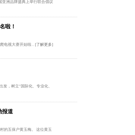
11届亚洲品牌盛典上举行联合倡议
报名啦！
电视大赛开始啦...
[了解更多]
出发，树立“国际化、专业化、
活动报道
村的五保户黄玉梅。 这位黄玉