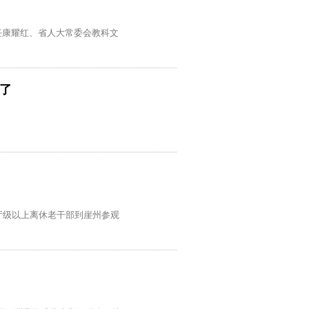
主任康耀红、省人大常委会教科文
名了
厅级以上离休老干部到崖州参观