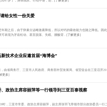
经67岁了，身体残疾、行动不便，还...
[了解更多]
”节请给女性一份关爱
更年期之后，由于卵巢分泌雌激素降低，所以对钙的吸收能力也随之降低。因此
可表现为牙齿松动、甚至脱落、失眠、腰酸背...
[了解更多]
高新技术企业应邀首届“海博会”
18日，由省商务厅、三亚市人民政府、商务部外贸发展局、省贸促会在三亚召开2
解更多]
委、政协主席容丽萍等一行领导到三亚百泰视察
28日9时，三亚市常委、政协主席容丽萍，副主席张羽飞带领市部分政协委员一